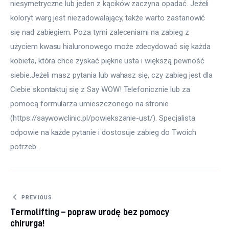
niesymetryczne lub jeden z kącików zaczyna opadać. Jeżeli 
koloryt warg jest niezadowalający, także warto zastanowić 
się nad zabiegiem. Poza tymi zaleceniami na zabieg z 
użyciem kwasu hialuronowego może zdecydować się każda 
kobieta, która chce zyskać piękne usta i większą pewność 
siebie.Jeżeli masz pytania lub wahasz się, czy zabieg jest dla 
Ciebie skontaktuj się z Say WOW! Telefonicznie lub za 
pomocą formularza umieszczonego na stronie 
(https://saywowclinic.pl/powiekszanie-ust/). Specjalista 
odpowie na każde pytanie i dostosuje zabieg do Twoich 
potrzeb.
Nawigacja wpisu
PREVIOUS
Termolifting – popraw urodę bez pomocy
chirurga!