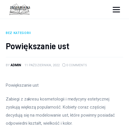
tradebooks.pl
BEZ KATEGORII
Biznes
Powiększanie ust
Ciekawostki
BY
ADMIN
11 PAŹDZIERNIKA, 2022
0
COMMENTS
Dom
Poraniki
Powiększanie ust
Pozostałe
Zabiegi z zakresu kosmetologii i medycyny estetycznej 
zyskują większą popularność. Kobiety coraz częściej 
Zdrowie
decydują się na modelowanie ust, które powinny posiadać 
odpowiedni kształt, wielkość i kolor.