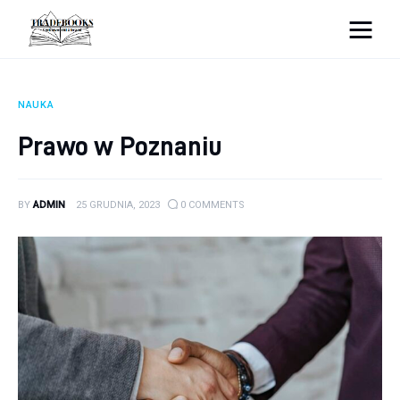
tradebooks.pl
NAUKA
Biznes
Prawo w Poznaniu
Ciekawostki
BY
ADMIN
25 GRUDNIA, 2023
0
COMMENTS
Dom
Poraniki
Pozostałe
Zdrowie