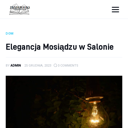
tradebooks.pl
DOM
Biznes
Elegancja Mosiądzu w Salonie
Ciekawostki
BY
ADMIN
25 GRUDNIA, 2023
0
COMMENTS
Dom
Poraniki
Pozostałe
Zdrowie