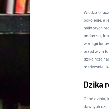
Wiedza o lecz
pokolenie, a j
niektórych re
poduszek, któ
w magii ludow
przed złym lo
dzika róża na
medycynie i 
Dzika 
Choć dzisiaj 
dawnych czasó