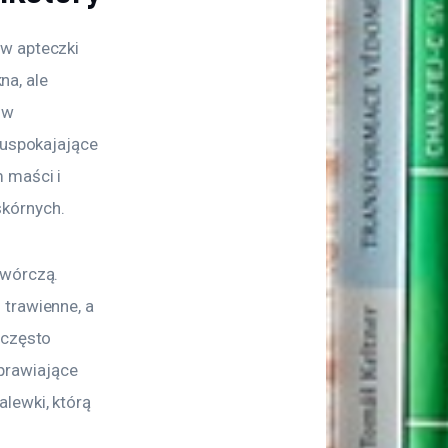
w apteczki 
na, ale 
ów 
 uspokajające 
 maści i 
skórnych.
twórczą. 
trawienne, a 
 często 
prawiające 
lewki, którą 