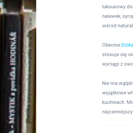
luksusowy do
nalewek, syro
wśród natura
Obecnie 
Dzika
stosuje się ol
wyciągi z ow
Nie ma wątpliw
wyjątkowe wł
kuchniach. Mo
najcenniejszy