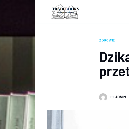
Biznes
Ciekawostki
Dom
ZDROWIE
Poraniki
Dzika
Pozostałe
prze
Zdrowie
BY
ADMIN