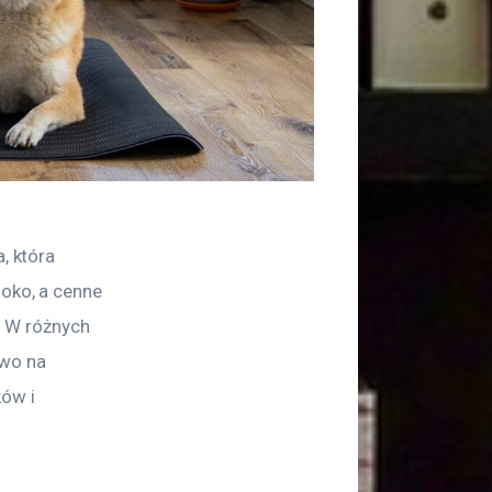
, która 
 oko, a cenne 
 W różnych 
wo na 
ów i 