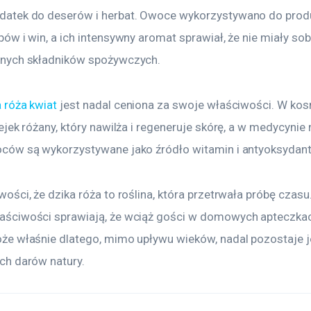
datek do deserów i herbat. Owoce wykorzystywano do produ
pów i win, a ich intensywny aromat sprawiał, że nie miały so
lnych składników spożywczych.
 róża kwiat
 jest nadal ceniona za swoje właściwości. W ko
ejek różany, który nawilża i regeneruje skórę, a w medycynie 
oców są wykorzystywane jako źródło witamin i antyoksydan
ości, że dzika róża to roślina, która przetrwała próbę czasu.
aściwości sprawiają, że wciąż gości w domowych apteczkac
że właśnie dlatego, mimo upływu wieków, nadal pozostaje 
ch darów natury.