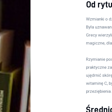
Od ryt
Wzmianki o dz
Była uznawana
Grecy wierzyli
magiczne, dla
Rzymianie pos
praktyczne za
ujędrnić skór
witaminę C, b
przeziębienia.
Średni