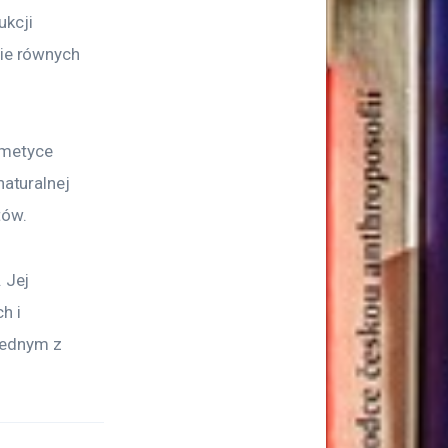
kcji 
bie równych 
smetyce 
naturalnej 
tów.
 Jej 
h i 
jednym z 