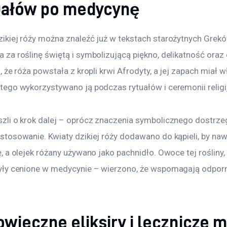
uałów po medycynę
ikiej róży można znaleźć już w tekstach starożytnych Grekó
 za roślinę świętą i symbolizującą piękno, delikatność oraz
, że róża powstała z kropli krwi Afrodyty, a jej zapach miał 
tego wykorzystywano ją podczas rytuałów i ceremonii religi
zli o krok dalej – oprócz znaczenia symbolicznego dostrzegl
stosowanie. Kwiaty dzikiej róży dodawano do kąpieli, by nawi
ę, a olejek różany używano jako pachnidło. Owoce tej rośliny,
yły cenione w medycynie – wierzono, że wspomagają odporn
owieczne eliksiry i lecznicze m