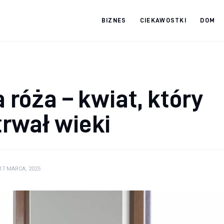
BIZNES
CIEKAWOSTKI
DOM
tradebooks.pl
 róża – kwiat, który
trwał wieki
17 MARCA, 2025