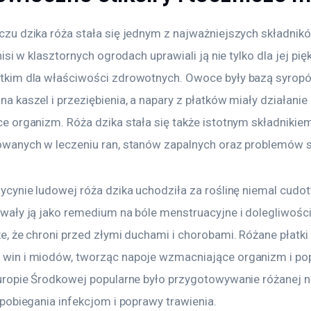
zu dzika róża stała się jednym z najważniejszych składnikó
nisi w klasztornych ogrodach uprawiali ją nie tylko dla jej pięk
tkim dla właściwości zdrowotnych. Owoce były bazą syrop
a kaszel i przeziębienia, a napary z płatków miały działanie
e organizm. Róża dzika stała się także istotnym składnikiem
owanych w leczeniu ran, stanów zapalnych oraz problemów 
ycynie ludowej róża dzika uchodziła za roślinę niemal cudo
wały ją jako remedium na bóle menstruacyjne i dolegliwości 
e, że chroni przed złymi duchami i chorobami. Różane płatki
win i miodów, tworząc napoje wzmacniające organizm i po
uropie Środkowej popularne było przygotowywanie różanej na
apobiegania infekcjom i poprawy trawienia.