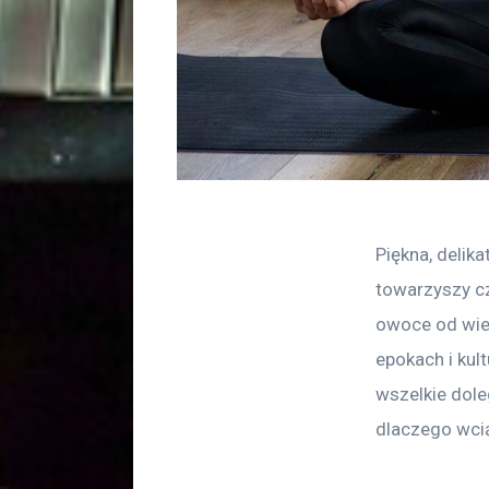
Piękna, delika
towarzyszy cz
owoce od wie
epokach i kul
wszelkie dole
dlaczego wci