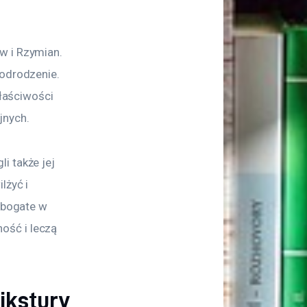
w i Rzymian. 
 odrodzenie. 
właściwości 
jnych.
i także jej 
lżyć i 
 bogate w 
ość i leczą 
ikstury