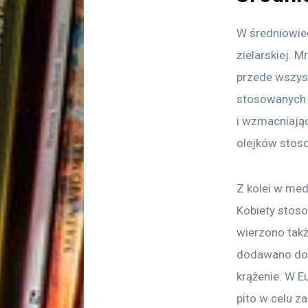
W średniowiec
zielarskiej. M
przede wszys
stosowanych n
i wzmacniając
olejków stos
Z kolei w med
Kobiety stoso
wierzono takż
dodawano do 
krążenie. W E
pito w celu z