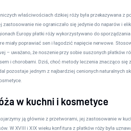
niczych właściwościach dzikiej róży była przekazywana z po
ej zastosowanie nie ograniczało się jedynie do naparów i eli
gionach Europy płatki róży wykorzystywano do sporządzania
re miały poprawiać sen i łagodzić napięcie nerwowe. Stosow
ej – uważano, że noszenie przy sobie suszonych płatków ró
sem i chorobami. Dziś, choć metody leczenia znacząco się z
dal pozostaje jednym z najbardziej cenionych naturalnych s
kosmetyce.
róża w kuchni i kosmetyce
kojarzymy ją głównie z przetworami, jej zastosowanie w kuch
w. W XVIII i XIX wieku konfitura z płatków róży była uznaw