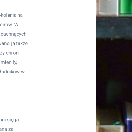
kolenia na 
ksirów. W 
 pachnących 
ano ją także 
ży chroni 
mieniły, 
kładników w 
ni sięga 
ana za 