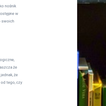
ko nośnik 
dostępne w 
o swoich 
ogiczne, 
aszcza że 
jednak, że 
od tego, czy 