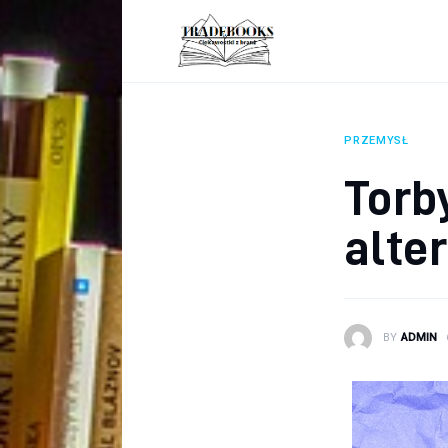
Biznes
Ciekawostki
Dom
PRZEMYSŁ
Poraniki
Torb
Pozostałe
alte
Zdrowie
BY
ADMIN