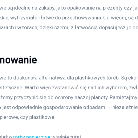
we są idealne na zakupy, jako opakowanie na prezenty czy ja
ekkie, wytrzymałe i łatwe do przechowywania. Co więcej, są 
arach i wzorach, dzięki czemu z łatwością dopasujesz je d
mowanie
we to doskonała alternatywa dla plastikowych toreb. Są ekol
estetyczne. Warto więc zastanowić się nad ich wyborem, zwł
żemy przyczynić się do ochrony naszej planety. Pamiętajmy 
 jest odpowiednie gospodarowanie odpadami – niezależnie 
apierowe, czy plastikowe.
ież o 
torby papierowe
 właśnie tutaj. 