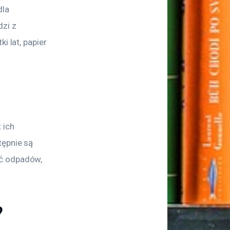
la 
zi z 
i lat, papier 
 ich 
tępnie są 
ć odpadów, 
?