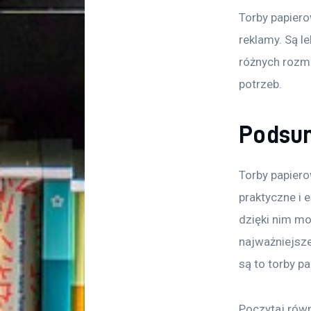
Torby papiero
reklamy. Są l
różnych rozmi
potrzeb.
Podsu
Torby papiero
praktyczne i 
dzięki nim mo
najważniejsze
są to torby p
Poczytaj równ