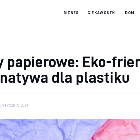
BIZNES
CIEKAWOSTKI
DOM
tradebooks.pl
y papierowe: Eko-frie
rnatywa dla plastiku
6 STYCZNIA, 2024