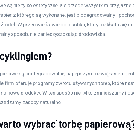
we są nie tylko estetyczne, ale przede wszystkim przyjazne d
apier, z którego są wykonane, jest biodegradowalny i pochod
ródeł. W przeciwieństwie do plastiku, który rozkłada się setk
ralny sposób, nie zanieczyszczając środowiska. 
ecyklingiem?
pierowe są biodegradowalne, najlepszym rozwiązaniem jest
ele firm oferuje programy zwrotu używanych toreb, które nas
na nowe produkty. W ten sposób nie tylko zmniejszamy iloś
czędzamy zasoby naturalne.
warto wybrać torbę papierową