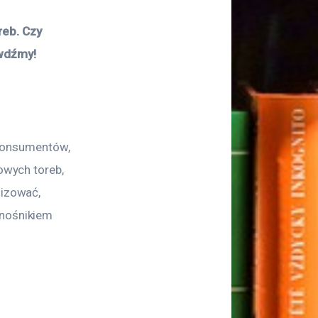
 
reb. Czy 
wdźmy! 
konsumentów, 
owych toreb, 
lizować, 
 nośnikiem 