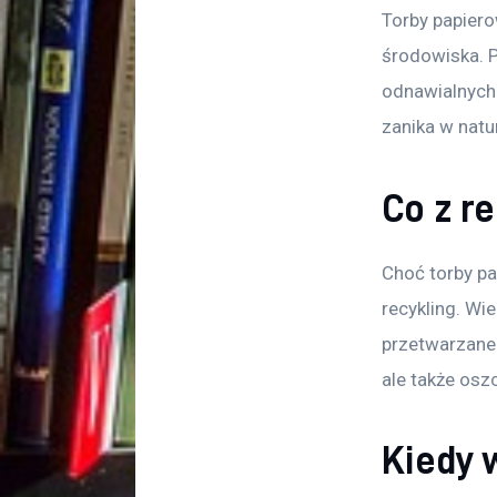
Torby papiero
środowiska. P
odnawialnych ź
zanika w natu
Co z r
Choć torby pa
recykling. Wi
przetwarzane 
ale także osz
Kiedy 