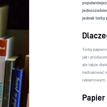
popularniejsz
jednocześnie 
jednak torby 
Dlacze
Torby papier
jak i producen
ale także dla
nadrukować na
reklamowym.
Papier 