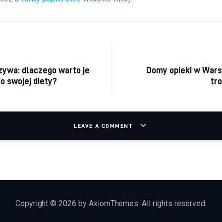
cja wpisu
ywa: dlaczego warto je
Domy opieki w Wars
o swojej diety?
tro
LEAVE A COMMENT
Copyright © 2026 by AxiomThemes. All rights reserved.