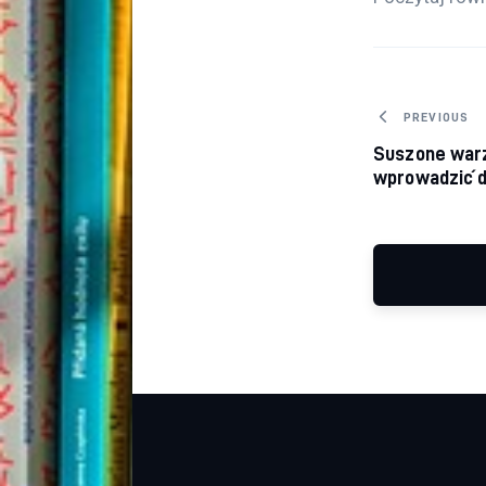
Nawiga
PREVIOUS
Suszone warz
wprowadzić d