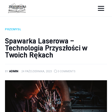
tradebooks.pl
PRZEMYSŁ
Biznes
Spawarka Laserowa –
Technologia Przyszłości w
Ciekawostki
Twoich Rękach
Dom
Poraniki
BY
ADMIN
24 PAŹDZIERNIKA, 2023
0
COMMENTS
Pozostałe
Zdrowie