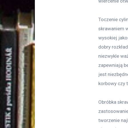
wiercenie ot
Toczenie cyli
skrawaniem w 
wysokiej jako
dobry rozkład
niezwykle waż
zapewniają be
jest niezbędn
korbowy czy t
Obróbka skraw
zastosowanie
tworzenie naj