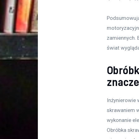
Podsumowując
motoryzacyjny
zamiennych. B
świat wygląda
Obróbk
znacze
Inżynierowie 
skrawaniem w 
wykonanie el
Obróbka skraw