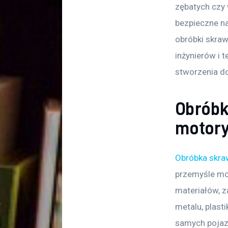
zębatych czy 
bezpieczne na
obróbki skraw
inżynierów i 
stworzenia d
Obróbk
motor
Obróbka skr
przemyśle mo
materiałów, z
metalu, plasti
samych pojazd