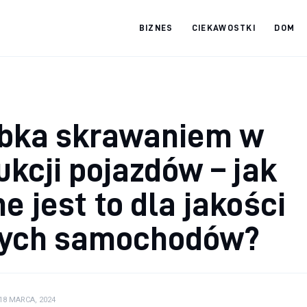
BIZNES
CIEKAWOSTKI
DOM
tradebooks.pl
bka skrawaniem w
ukcji pojazdów – jak
e jest to dla jakości
ych samochodów?
18 MARCA, 2024