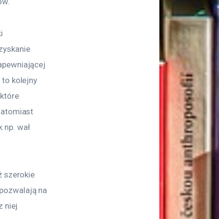
ów.
i 
zyskanie 
apewniającej 
to kolejny 
które 
natomiast 
 np. wał 
 szerokie 
pozwalają na 
 niej 