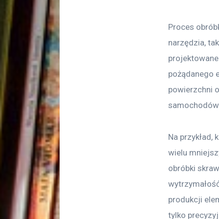
Proces obróbk
narzędzia, tak
projektowane 
pożądanego e
powierzchni o
samochodów
Na przykład, 
wielu mniejsz
obróbki skraw
wytrzymałość 
produkcji ele
tylko precyzy