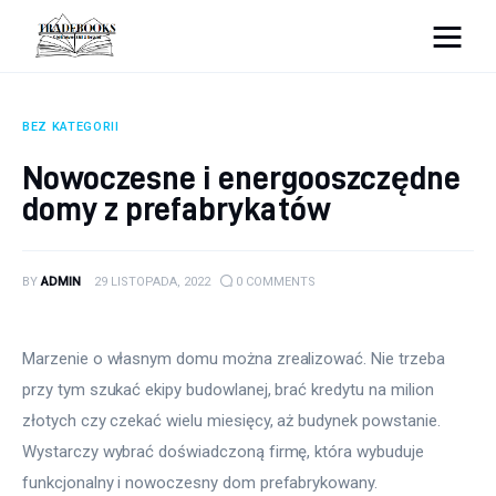
tradebooks.pl
BEZ KATEGORII
Biznes
Nowoczesne i energooszczędne
domy z prefabrykatów
Ciekawostki
Dom
BY
ADMIN
29 LISTOPADA, 2022
0
COMMENTS
Poraniki
Marzenie o własnym domu można zrealizować. Nie trzeba 
Pozostałe
przy tym szukać ekipy budowlanej, brać kredytu na milion 
złotych czy czekać wielu miesięcy, aż budynek powstanie. 
Zdrowie
Wystarczy wybrać doświadczoną firmę, która wybuduje 
funkcjonalny i nowoczesny dom prefabrykowany.