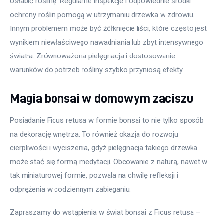
osłabić roślinę. Regularne inspekcje i odpowiednie środki 
ochrony roślin pomogą w utrzymaniu drzewka w zdrowiu. 
Innym problemem może być żółknięcie liści, które często jest 
wynikiem niewłaściwego nawadniania lub zbyt intensywnego 
światła. Zrównoważona pielęgnacja i dostosowanie 
warunków do potrzeb rośliny szybko przyniosą efekty.
Magia bonsai w domowym zaciszu
Posiadanie Ficus retusa w formie bonsai to nie tylko sposób 
na dekorację wnętrza. To również okazja do rozwoju 
cierpliwości i wyciszenia, gdyż pielęgnacja takiego drzewka 
może stać się formą medytacji. Obcowanie z naturą, nawet w 
tak miniaturowej formie, pozwala na chwilę refleksji i 
odprężenia w codziennym zabieganiu.
Zapraszamy do wstąpienia w świat bonsai z Ficus retusa – 