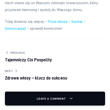
niech stanie się on Waszym zielonym towarzyszem, który 
przyniesie harmonię i spokój do Waszego domu.
Tutaj dowiesz się więcej – 
Ficus retusa – bonsai – 
(microcarpa)
 – sprawdź koniecznie! 
Nawigacja wpisu
PREVIOUS
Tajemniczy Cis Pospolity
NEXT
Zdrowe włosy – klucz do sukcesu
LEAVE A COMMENT