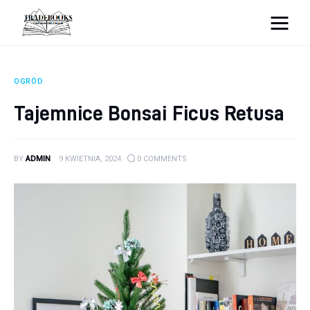
tradebooks.pl
OGRÓD
Biznes
Tajemnice Bonsai Ficus Retusa
Ciekawostki
BY
ADMIN
9 KWIETNIA, 2024
0
COMMENTS
Dom
Poraniki
Pozostałe
Zdrowie