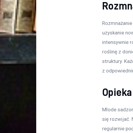
Rozmna
Rozmnażanie 
uzyskanie now
intensywnie r
roślinę z doni
struktury. Ka
z odpowiedni
Opieka
Młode sadzon
się rozwijać.
regularnie pod