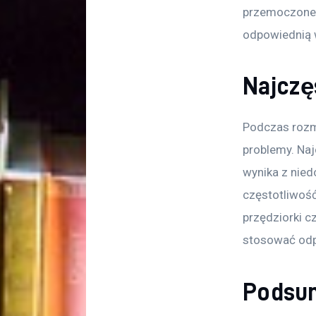
przemoczone. 
odpowiednią 
Najczę
Podczas rozmn
problemy. Naj
wynika z nied
częstotliwość
przędziorki c
stosować odpo
Podsum