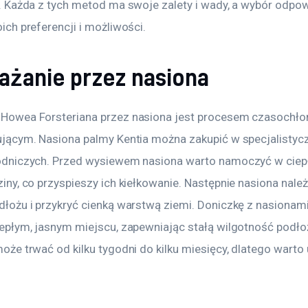
. Każda z tych metod ma swoje zalety i wady, a wybór odpow
ich preferencji i możliwości.
żanie przez nasiona
Howea Forsteriana przez nasiona jest procesem czasochłon
jącym. Nasiona palmy Kentia można zakupić w specjalistyc
odniczych. Przed wysiewem nasiona warto namoczyć w ciepł
iny, co przyspieszy ich kiełkowanie. Następnie nasiona nale
łożu i przykryć cienką warstwą ziemi. Doniczkę z nasionami 
epłym, jasnym miejscu, zapewniając stałą wilgotność podłoż
oże trwać od kilku tygodni do kilku miesięcy, dlatego warto 