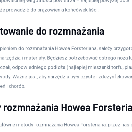
powiedniej wilgotności powietrza – najlepiej powyżej 50%. 
że prowadzić do brązowienia końcówek liści.
towanie do rozmnażania
ąpieniem do rozmnażania Howea Forsteriana, należy przygot
arzędzia i materiały. Będziesz potrzebować ostrego noża lu
zek, odpowiedniego podłoża (najlepiej mieszanki torfu, piask
wody. Ważne jest, aby narzędzia były czyste i zdezynfekowan
eń i chorób.
 rozmnażania Howea Forsteri
 główne metody rozmnażania Howea Forsteriana: przez nasi