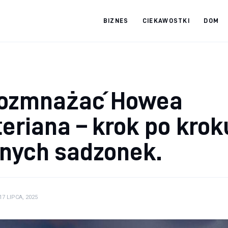
BIZNES
CIEKAWOSTKI
DOM
tradebooks.pl
rozmnażać Howea
teriana – krok po krok
nych sadzonek.
17 LIPCA, 2025