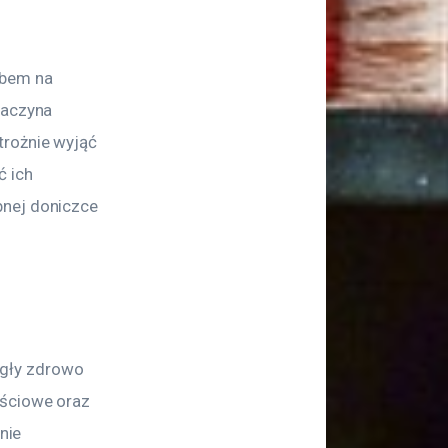
bem na 
zaczyna 
trożnie wyjąć 
ć ich 
bnej doniczce 
gły zdrowo 
ościowe oraz 
nie 