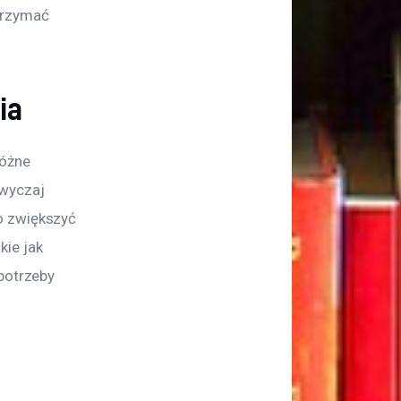
trzymać 
ia
óżne 
wyczaj 
o zwiększyć 
ie jak 
potrzeby 