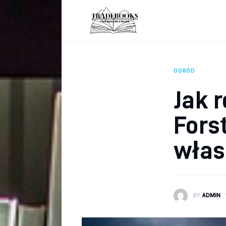
Biznes
Ciekawostki
Dom
OGRÓD
Poraniki
Jak 
Pozostałe
Fors
Zdrowie
włas
BY
ADMIN