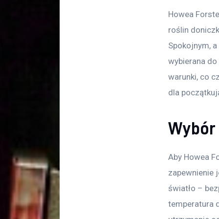
Howea Forster
roślin donicz
Spokojnym, a j
wybierana do 
warunki, co c
dla początkuj
Wybór 
Aby Howea For
zapewnienie j
światło – bez
temperatura d