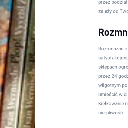
przez podział
zależy od Two
Rozmna
Rozmnażanie 
satysfakcjonu
sklepach ogr
przez 24 godz
wilgotnym pod
umieścić w ci
Kiełkowanie m
cierpliwość.