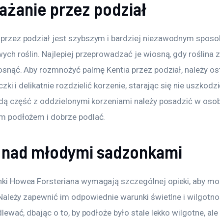
żanie przez podział
przez podział jest szybszym i bardziej niezawodnym sposo
ych roślin. Najlepiej przeprowadzać je wiosną, gdy roślina 
osnąć. Aby rozmnożyć palmę Kentia przez podział, należy os
czki i delikatnie rozdzielić korzenie, starając się nie uszkodzi
żdą część z oddzielonymi korzeniami należy posadzić w oso
m podłożem i dobrze podlać.
 nad młodymi sadzonkami
ki Howea Forsteriana wymagają szczególnej opieki, aby mo
 Należy zapewnić im odpowiednie warunki świetlne i wilgotn
lewać, dbając o to, by podłoże było stale lekko wilgotne, ale 