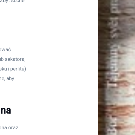
Zbyt suche 
ować 
b sekatora, 
u i perlitu) 
e, aby 
ana
ona oraz 