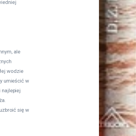
iedniej 
nym, ale 
znych 
ej wodzie 
ży umieścić w 
najlepiej 
a. 
uzbroić się w 