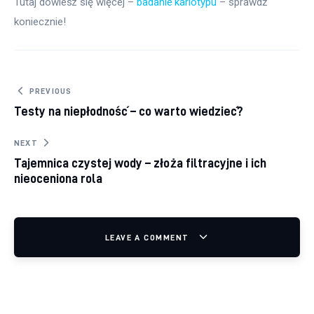
Tutaj dowiesz się więcej – 
badanie kariotypu
 – sprawdź 
koniecznie!
Nawigacja wpisu
PREVIOUS
Testy na niepłodność – co warto wiedzieć?
NEXT
Tajemnica czystej wody – złoża filtracyjne i ich
nieoceniona rola
LEAVE A COMMENT