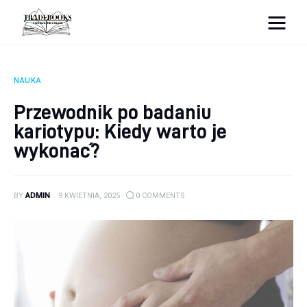
tradebooks.pl
NAUKA
Biznes
Przewodnik po badaniu
kariotypu: Kiedy warto je
Ciekawostki
wykonać?
Dom
Poraniki
BY
ADMIN
9 KWIETNIA, 2025
0
COMMENTS
Pozostałe
Zdrowie