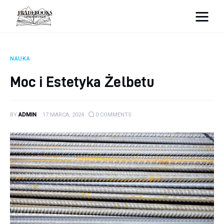
tradebooks.pl
NAUKA
Biznes
Moc i Estetyka Żelbetu
Ciekawostki
BY
ADMIN
17 MARCA, 2024
0
COMMENTS
Dom
Poraniki
Pozostałe
Zdrowie