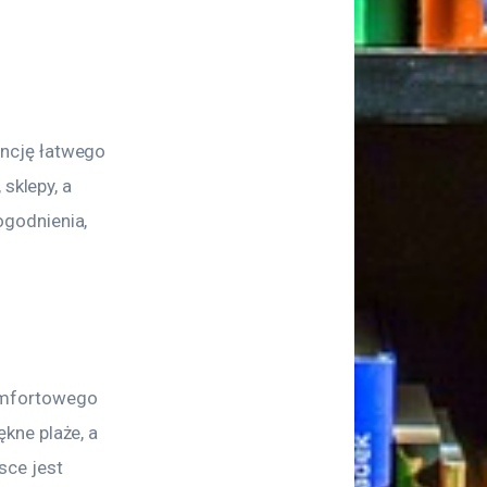
ncję łatwego 
sklepy, a 
godnienia, 
omfortowego 
kne plaże, a 
ce jest 