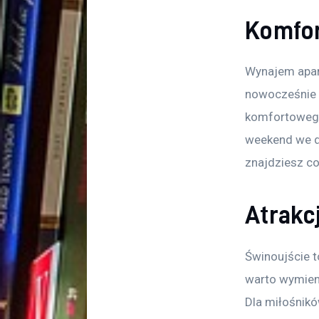
Komfor
Wynajem apart
nowocześnie 
komfortowego
weekend we d
znajdziesz coś
Atrakc
Świnoujście to
warto wymien
Dla miłośnikó