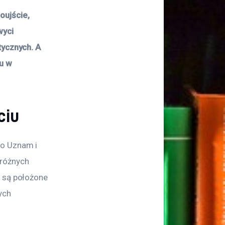
oujście, 
yci 
tycznych. A 
u w 
ciu
to Uznam i 
różnych 
 są położone 
ych 