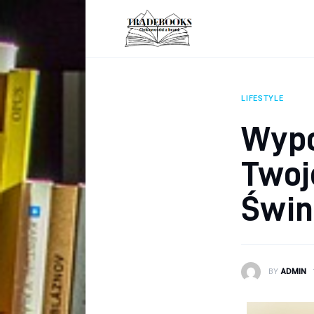
Biznes
Ciekawostki
Dom
LIFESTYLE
Poraniki
Wypo
Pozostałe
Twoj
Zdrowie
Świn
BY
ADMIN