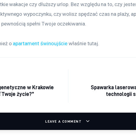
tkie wakacje czy dłuższy urlop. Bez względu na to, czy jeste
ktywnego wypoczynku, czy wolisz spędzać czas na plaży, a
 pewnością spełni Twoje oczekiwania.
ież o 
apartament świnoujście
 właśnie tutaj. 
cja wpisu
 genetyczne w Krakowie
Spawarka laserowa
 Twoje życie?”
technologii 
LEAVE A COMMENT