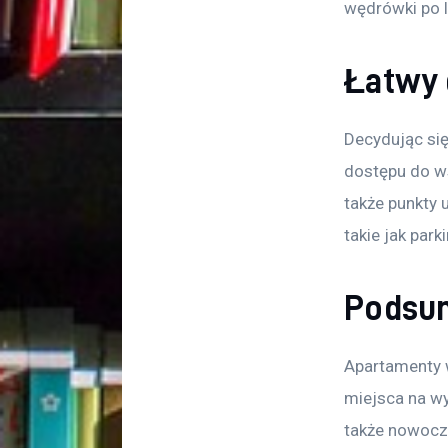
wędrówki po l
Łatwy 
Decydując si
dostępu do wsz
także punkty 
takie jak park
Podsu
Apartamenty 
miejsca na wy
także nowocze