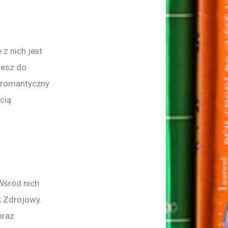
z nich jest 
esz do 
 romantyczny 
cią 
 Wśród nich 
 Zdrojowy. 
oraz 