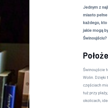
Jednym z najb
miasto pełne
każdego, kto 
jakie mogą b
Świnoujściu?
Położe
Świnoujście t
Wolin. Dzięki
częściach mia
tuż przy plaż
okolicach, ide