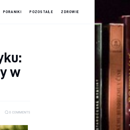
PORANIKI
POZOSTAŁE
ZDROWIE
yku:
ty w
0
COMMENTS