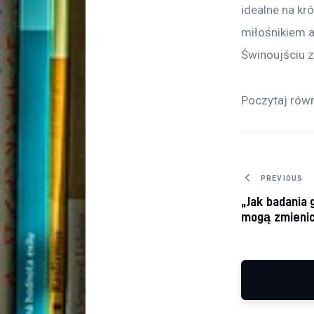
idealne na kró
miłośnikiem a
Świnoujściu z
Poczytaj równ
Nawiga
PREVIOUS
„Jak badania
mogą zmienić