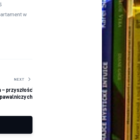
ś 
partament w 
NEXT
 – przyszłość
spawalniczych