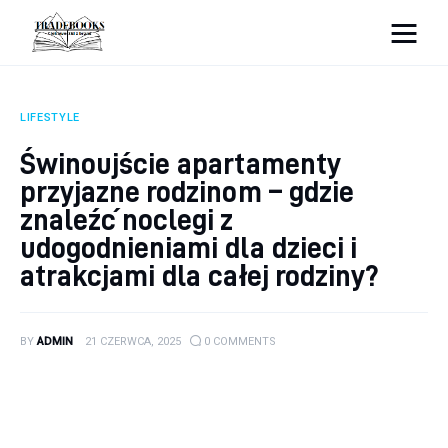
tradebooks.pl
LIFESTYLE
Biznes
Świnoujście apartamenty
przyjazne rodzinom – gdzie
Ciekawostki
znaleźć noclegi z
Dom
udogodnieniami dla dzieci i
atrakcjami dla całej rodziny?
Poraniki
Pozostałe
BY
ADMIN
21 CZERWCA, 2025
0
COMMENTS
Zdrowie