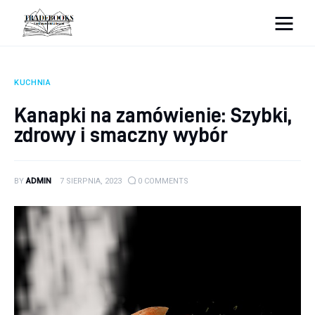
tradebooks.pl
KUCHNIA
Biznes
Kanapki na zamówienie: Szybki,
zdrowy i smaczny wybór
Ciekawostki
Dom
BY
ADMIN
7 SIERPNIA, 2023
0
COMMENTS
Poraniki
Pozostałe
Zdrowie