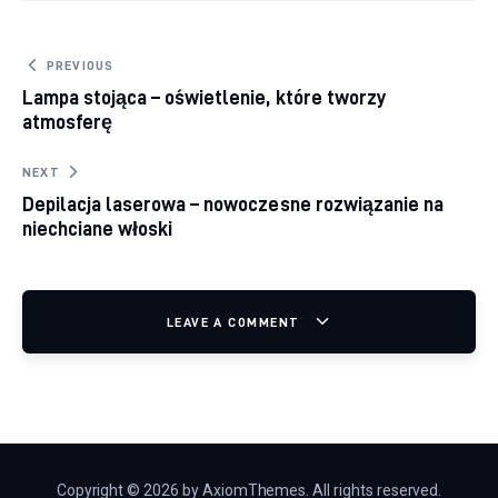
Nawigacja wpisu
PREVIOUS
Lampa stojąca – oświetlenie, które tworzy
atmosferę
NEXT
Depilacja laserowa – nowoczesne rozwiązanie na
niechciane włoski
LEAVE A COMMENT
Copyright © 2026 by AxiomThemes. All rights reserved.