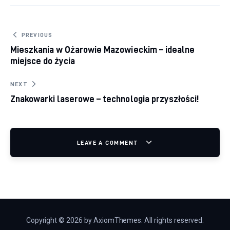
Nawigacja wpisu
PREVIOUS
Mieszkania w Ożarowie Mazowieckim – idealne
miejsce do życia
NEXT
Znakowarki laserowe – technologia przyszłości!
LEAVE A COMMENT
Copyright © 2026 by AxiomThemes. All rights reserved.