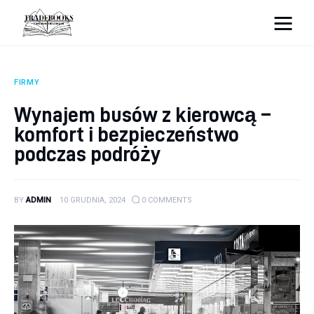
tradebooks.pl
FIRMY
Biznes
Wynajem busów z kierowcą –
komfort i bezpieczeństwo
Ciekawostki
podczas podróży
Dom
Poraniki
BY
ADMIN
10 GRUDNIA, 2024
0
COMMENTS
Pozostałe
Zdrowie