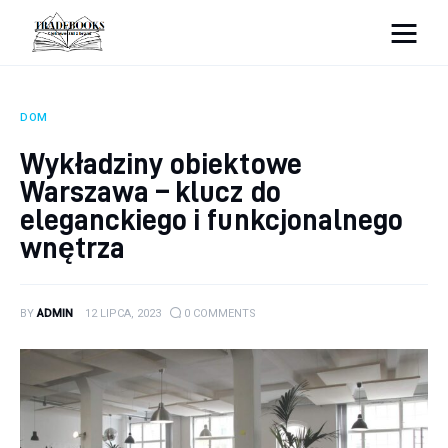
tradebooks.pl
DOM
Biznes
Wykładziny obiektowe
Warszawa – klucz do
Ciekawostki
eleganckiego i funkcjonalnego
Dom
wnętrza
Poraniki
BY
ADMIN
12 LIPCA, 2023
0
COMMENTS
Pozostałe
Zdrowie