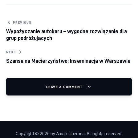
Nawigacja wpisu
PREVIOUS
Wypożyczanie autokaru – wygodne rozwiązanie dla
grup podróżujących
NEXT
Szansa na Macierzyństwo: Inseminacja w Warszawie
LEAVE A COMMENT
Copyright © 2026 by AxiomThemes. All rights reserved.