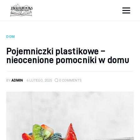
tradebooks.pl
DOM
Biznes
Pojemniczki plastikowe –
nieocenione pomocniki w domu
Ciekawostki
Dom
BY
ADMIN
6 LUTEGO, 2025
0
COMMENTS
Poraniki
Pozostałe
Zdrowie