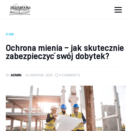
tradebooks.pl
DOM
Biznes
Ochrona mienia – jak skutecznie
zabezpieczyć swój dobytek?
Ciekawostki
Dom
BY
ADMIN
16 SIERPNIA, 2023
0
COMMENTS
Poraniki
Pozostałe
Zdrowie