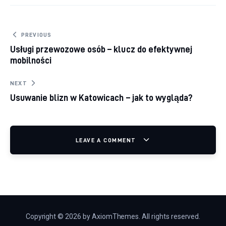
Nawigacja wpisu
PREVIOUS
Usługi przewozowe osób – klucz do efektywnej
mobilności
NEXT
Usuwanie blizn w Katowicach – jak to wygląda?
LEAVE A COMMENT
Copyright © 2026 by AxiomThemes. All rights reserved.