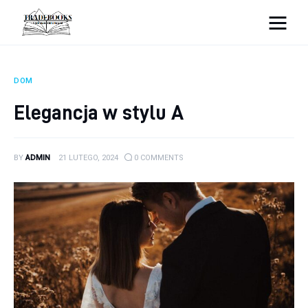
tradebooks.pl
DOM
Biznes
Elegancja w stylu A
Ciekawostki
BY
ADMIN
21 LUTEGO, 2024
0
COMMENTS
Dom
Poraniki
Pozostałe
Zdrowie