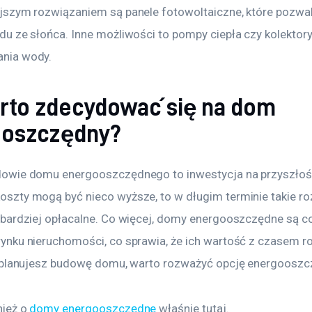
jszym rozwiązaniem są panele fotowoltaiczne, które pozwal
du ze słońca. Inne możliwości to pompy ciepła czy kolektor
nia wody.
rto zdecydować się na dom
ooszczędny?
dowie domu energooszczędnego to inwestycja na przyszłoś
szty mogą być nieco wyższe, to w długim terminie takie ro
 bardziej opłacalne. Co więcej, domy energooszczędne są co
ynku nieruchomości, co sprawia, że ich wartość z czasem ro
li planujesz budowę domu, warto rozważyć opcję energooszc
ież o 
domy energooszczędne
 właśnie tutaj. 