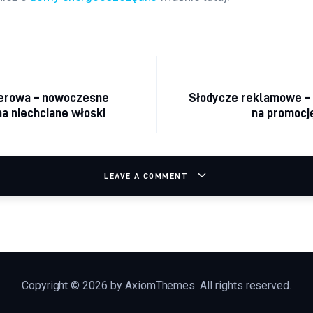
cja wpisu
serowa – nowoczesne
Słodycze reklamowe – 
a niechciane włoski
na promocję
LEAVE A COMMENT
Copyright © 2026 by AxiomThemes. All rights reserved.