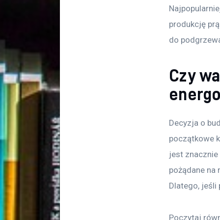
Najpopularnie
produkcję prą
do podgrzewa
Czy wa
energ
Decyzja o bu
początkowe ko
jest znacznie
pożądane na r
Dlatego, jeś
Poczytaj równ