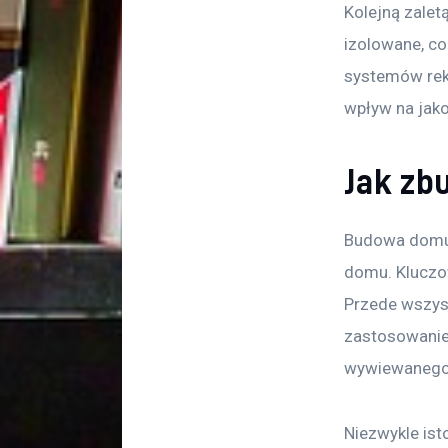
Kolejną zale
izolowane, co
systemów reku
wpływ na jak
Jak zb
Budowa domu 
domu. Kluczow
Przede wszyst
zastosowanie 
wywiewanego
Niezwykle ist