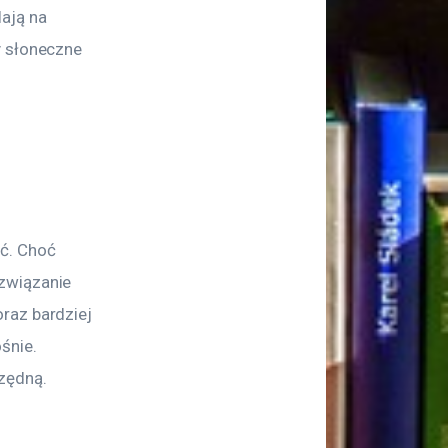
ają na 
y słoneczne 
ć. Choć 
związanie 
raz bardziej 
śnie. 
zędną.