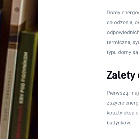
Domy energoos
chłodzenia, o
odpowiednich 
termiczna, sy
typu domy są n
Zalety
Pierwszą i n
zużycie energi
koszty eksplo
budynków.