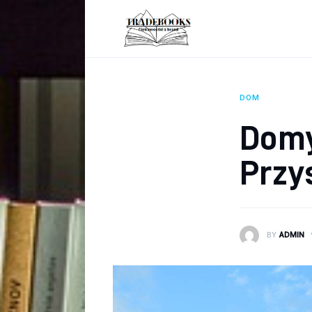
Biznes
Ciekawostki
Dom
DOM
Poraniki
Domy
Pozostałe
Przy
Zdrowie
BY
ADMIN