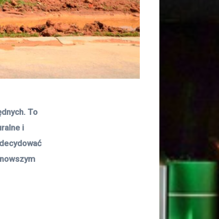
dnych. To 
alne i 
 zdecydować 
jnowszym 