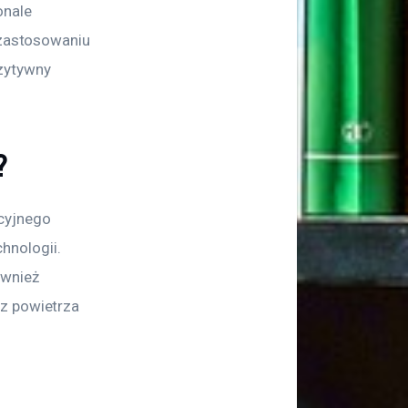
nale 
 zastosowaniu 
zytywny 
?
cyjnego 
nologii. 
wnież 
z powietrza 