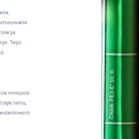
nia, 
astosowanie 
olacja 
gii. Tego 
ji.
cie mniejsze 
Dzięki temu, 
tandardowych 