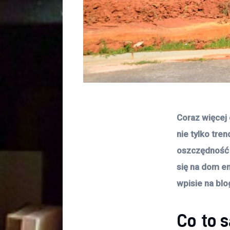
Coraz więcej
nie tylko tre
oszczędność f
się na dom e
wpisie na blo
Co to 