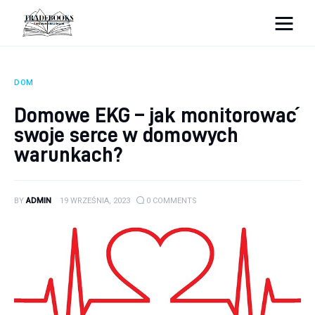
tradebooks.pl
DOM
Biznes
Domowe EKG – jak monitorować
swoje serce w domowych
Ciekawostki
warunkach?
Dom
Poraniki
BY
ADMIN
19 WRZEŚNIA, 2023
0
COMMENTS
Pozostałe
Zdrowie