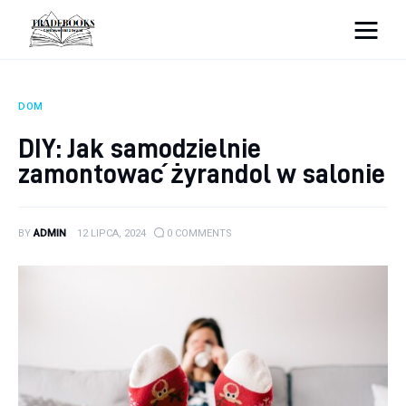
tradebooks.pl
DOM
Biznes
DIY: Jak samodzielnie
zamontować żyrandol w salonie
Ciekawostki
Dom
BY
ADMIN
12 LIPCA, 2024
0
COMMENTS
Poraniki
Pozostałe
Zdrowie