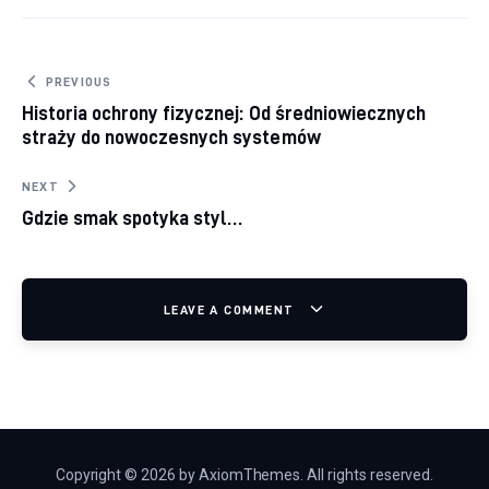
Nawigacja wpisu
PREVIOUS
Historia ochrony fizycznej: Od średniowiecznych
straży do nowoczesnych systemów
NEXT
Gdzie smak spotyka styl…
LEAVE A COMMENT
Copyright © 2026 by AxiomThemes. All rights reserved.