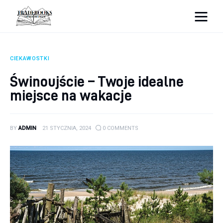
tradebooks.pl
CIEKAWOSTKI
Biznes
Świnoujście – Twoje idealne
miejsce na wakacje
Ciekawostki
Dom
BY
ADMIN
21 STYCZNIA, 2024
0
COMMENTS
Poraniki
Pozostałe
Zdrowie