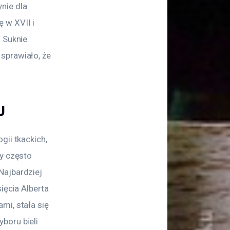
nie dla 
 w XVII i 
 Suknie 
sprawiało, że 
u
ii tkackich, 
y często 
Najbardziej 
ięcia Alberta 
mi, stała się 
boru bieli 