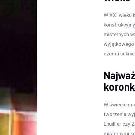
W XXI wieku k
konstrukcyjny
misternych w
wyjątkowego c
czemu suknie 
Najważ
koronk
W świecie mod
tworzenia wyj
Lhuillier czy 
misternymi ko