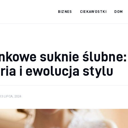
BIZNES
CIEKAWOSTKI
DOM
tradebooks.pl
nkowe suknie ślubne:
ria i ewolucja stylu
13 LIPCA, 2024