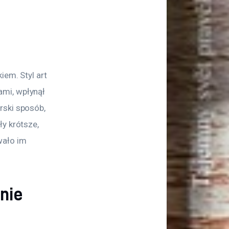
iem. Styl art 
mi, wpłynął 
rski sposób, 
y krótsze, 
ało im 
jnie