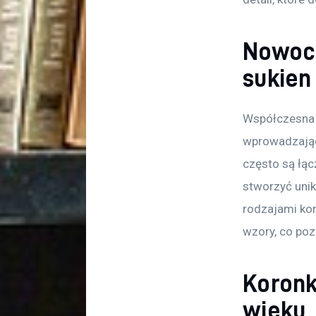
Nowocz
sukien
Współczesna m
wprowadzając
często są łącz
stworzyć unik
rodzajami kor
wzory, co poz
Koronk
wieku