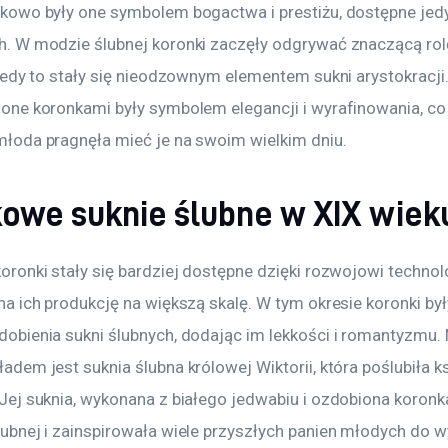
kowo były one symbolem bogactwa i prestiżu, dostępne jedy
. W modzie ślubnej koronki zaczęły odgrywać znaczącą rolę
kiedy to stały się nieodzownym elementem sukni arystokracji.
one koronkami były symbolem elegancji i wyrafinowania, co 
łoda pragnęła mieć je na swoim wielkim dniu.
owe suknie ślubne w XIX wiek
oronki stały się bardziej dostępne dzięki rozwojowi technolog
na ich produkcję na większą skalę. W tym okresie koronki był
obienia sukni ślubnych, dodając im lekkości i romantyzmu. 
dem jest suknia ślubna królowej Wiktorii, która poślubiła ks
Jej suknia, wykonana z białego jedwabiu i ozdobiona koronka
ubnej i zainspirowała wiele przyszłych panien młodych do wy