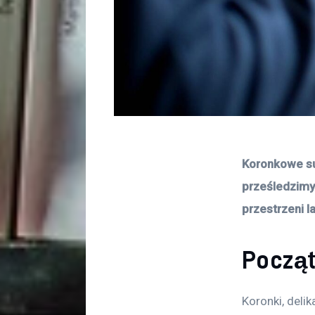
Koronkowe suk
prześledzimy 
przestrzeni l
Począt
Koronki, delik