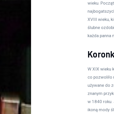
wieku. Począt
najbogatszych
XVIII wieku, 
ślubne ozdobi
każda panna m
Koronk
W XIX wieku k
co pozwoliło 
używane do zd
znanym przykła
w 1840 roku. 
ikoną mody śl