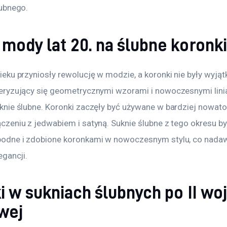
lubnego.
mody lat 20. na ślubne koronki
eku przyniosły rewolucję w modzie, a koronki nie były wyjątk
eryzujący się geometrycznymi wzorami i nowoczesnymi linia
knie ślubne. Koronki zaczęły być używane w bardziej nowato
czeniu z jedwabiem i satyną. Suknie ślubne z tego okresu był
bodne i zdobione koronkami w nowoczesnym stylu, co nadaw
egancji.
i w sukniach ślubnych po II wo
wej