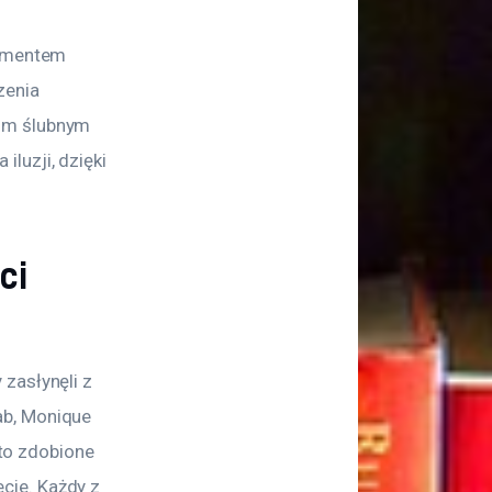
lementem 
zenia 
om ślubnym 
luzji, dzięki 
ci
zasłynęli z 
ab, Monique 
sto zdobione 
cie. Każdy z 