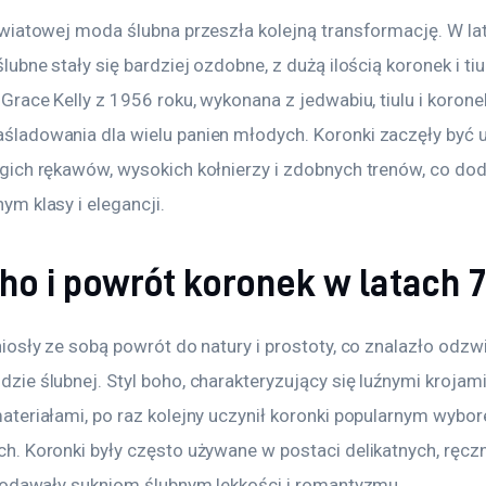
światowej moda ślubna przeszła kolejną transformację. W la
lubne stały się bardziej ozdobne, z dużą ilością koronek i tiu
Grace Kelly z 1956 roku, wykonana z jedwabiu, tiulu i koronek
ladowania dla wielu panien młodych. Koronki zaczęły być 
gich rękawów, wysokich kołnierzy i zdobnych trenów, co do
ym klasy i elegancji.
ho i powrót koronek w latach 7
niosły ze sobą powrót do natury i prostoty, co znalazło odzwi
zie ślubnej. Styl boho, charakteryzujący się luźnymi krojami 
ateriałami, po raz kolejny uczynił koronki popularnym wybor
h. Koronki były często używane w postaci delikatnych, ręczn
 dodawały sukniom ślubnym lekkości i romantyzmu. 