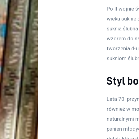
Po II wojnie 
wieku suknie ś
suknia ślubna 
wzorem do naś
tworzenia dłu
sukniom ślubn
Styl bo
Lata 70. przy
również w mod
naturalnymi m
panien młodyc
detali, które