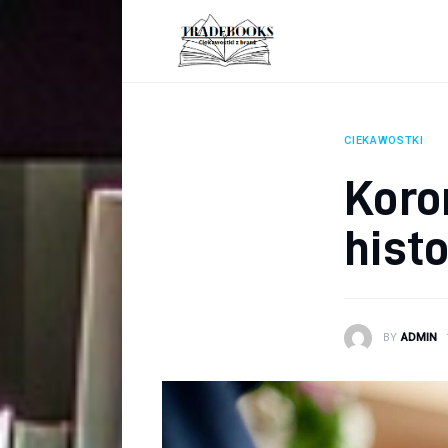
Biznes
Ciekawostki
Dom
CIEKAWOSTKI
Poraniki
Koro
Pozostałe
histo
Zdrowie
BY
ADMIN