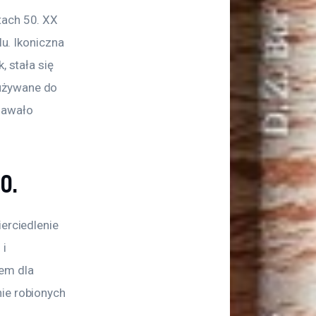
tach 50. XX 
lu. Ikoniczna 
, stała się 
używane do 
dawało 
0.
erciedlenie 
i 
em dla 
ie robionych 