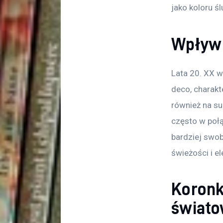
jako koloru ś
Wpływ 
Lata 20. XX wi
deco, charakt
również na su
często w połą
bardziej swo
świeżości i el
Koronk
świato