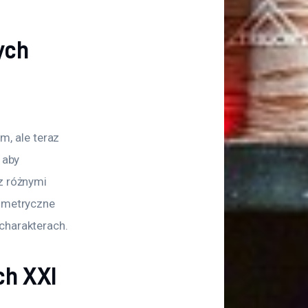
ych
 
, ale teraz 
 aby 
z różnymi 
eometryczne 
charakterach.
ch XXI