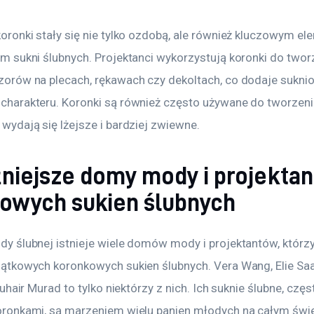
oronki stały się nie tylko ozdobą, ale również kluczowym e
m sukni ślubnych. Projektanci wykorzystują koronki do twor
zorów na plecach, rękawach czy dekoltach, co dodaje sukni
harakteru. Koronki są również często używane do tworzenia i
wydają się lżejsze i bardziej zwiewne. 
niejsze domy mody i projektan
owych sukien ślubnych
y ślubnej istnieje wiele domów mody i projektantów, którzy 
ątkowych koronkowych sukien ślubnych. Vera Wang, Elie Sa
Zuhair Murad to tylko niektórzy z nich. Ich suknie ślubne, czę
ronkami, są marzeniem wielu panien młodych na całym świe