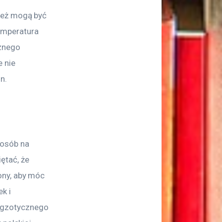
ież mogą być 
emperatura 
znego 
 nie 
n.
osób na 
tać, że 
ny, aby móc 
k i 
egzotycznego 