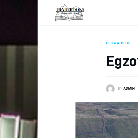
Biznes
Ciekawostki
Dom
CIEKAWOSTKI
Poraniki
Egzo
Pozostałe
Zdrowie
BY
ADMIN