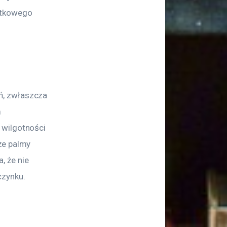
atkowego 
ń, zwłaszcza 
 
 wilgotności 
że palmy 
 że nie 
czynku.