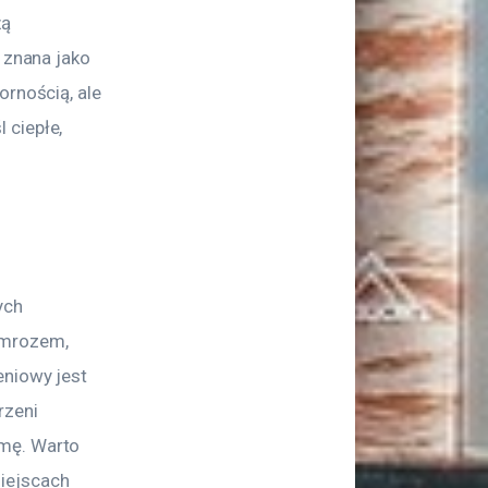
ą 
 znana jako 
ornością, ale 
 ciepłe, 
ch 
 mrozem, 
niowy jest 
zeni 
mę. Warto 
iejscach 