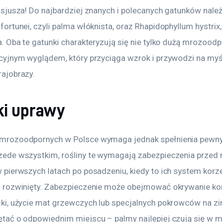
lsjusza! Do najbardziej znanych i polecanych gatunków należ
fortunei, czyli palma włóknista, oraz Rhapidophyllum hystrix,
a. Oba te gatunki charakteryzują się nie tylko dużą mrozoodp
cyjnym wyglądem, który przyciąga wzrok i przywodzi na myśl
ajobrazy.
i uprawy
mrozoodpornych w Polsce wymaga jednak spełnienia pewny
zede wszystkim, rośliny te wymagają zabezpieczenia przed
 pierwszych latach po posadzeniu, kiedy to ich system korze
o rozwinięty. Zabezpieczenie może obejmować okrywanie kor
ki, użycie mat grzewczych lub specjalnych pokrowców na zi
tać o odpowiednim miejscu – palmy najlepiej czują się w m