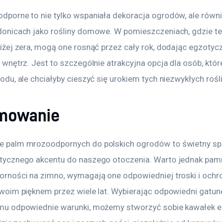
porne to nie tylko wspaniała dekoracja ogrodów, ale równ
donicach jako rośliny domowe. W pomieszczeniach, gdzie t
iżej zera, mogą one rosnąć przez cały rok, dodając egzotyc
 wnętrz. Jest to szczególnie atrakcyjna opcja dla osób, które
odu, ale chciałyby cieszyć się urokiem tych niezwykłych rośli
mowanie
 palm mrozoodpornych do polskich ogrodów to świetny sp
tycznego akcentu do naszego otoczenia. Warto jednak pamię
rności na zimno, wymagają one odpowiedniej troski i ochro
woim pięknem przez wiele lat. Wybierając odpowiedni gatune
mu odpowiednie warunki, możemy stworzyć sobie kawałek 