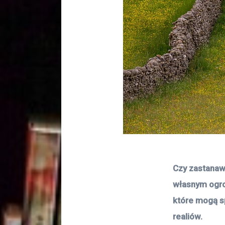
Czy zastanawi
własnym ogro
które mogą sp
realiów.