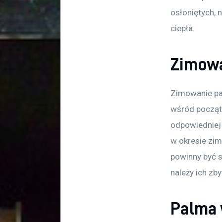
osłoniętych, 
ciepła.
Zimowa
Zimowanie pa
wśród początk
odpowiedniej 
w okresie zim
powinny być s
należy ich zb
Palma 