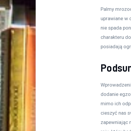
Palmy mrozood
uprawiane w 
nie spada pon
charakteru do
posiadają ogr
Podsu
Wprowadzenie
dodanie egzo
mimo ich odpo
cieszyć nas s
zapewniając 