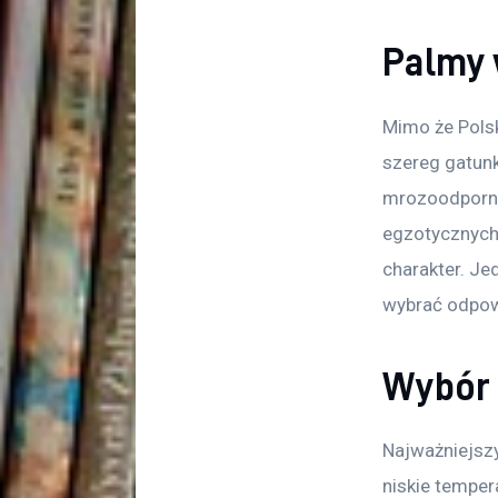
Palmy 
Mimo że Polska
szereg gatunk
mrozoodporne 
egzotycznych 
charakter. Jed
wybrać odpow
Wybór 
Najważniejszy
niskie temper