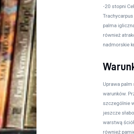
-20 stopni Ce
Trachycarpus 
palma igliczn
również atrak
nadmorskie kr
Warunk
Uprawa palm 
warunków. Pr
szczególnie w
jeszcze słab
warstwą ściół
również pamię