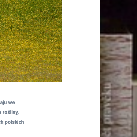
aju we 
ośliny, 
h polskich 