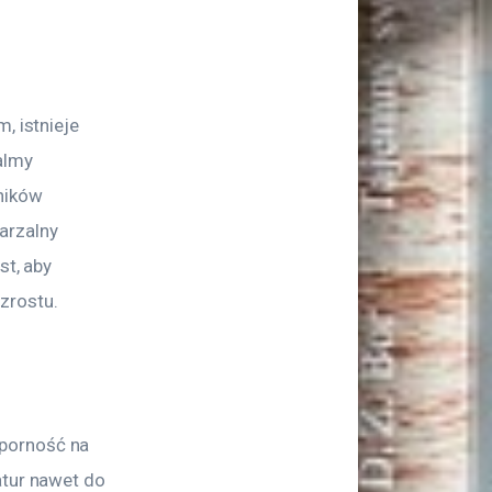
, istnieje 
almy 
ników 
arzalny 
st, aby 
zrostu.
porność na 
atur nawet do 