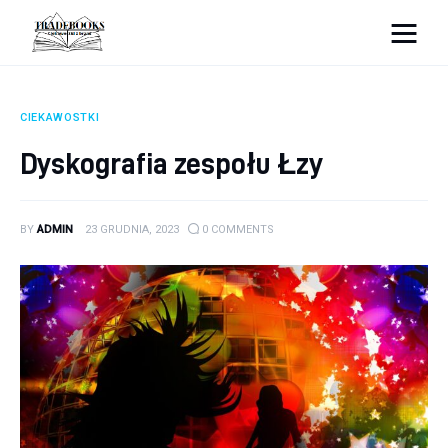
tradebooks.pl
CIEKAWOSTKI
Biznes
Dyskografia zespołu Łzy
Ciekawostki
BY
ADMIN
23 GRUDNIA, 2023
0
COMMENTS
Dom
Poraniki
Pozostałe
Zdrowie