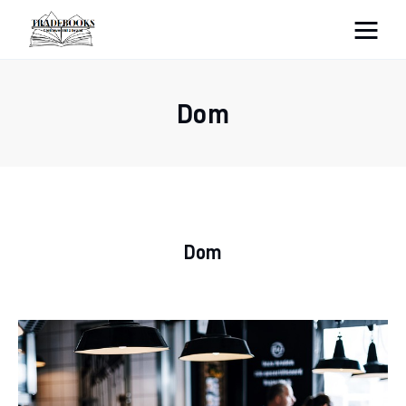
tradebooks.pl
Dom
Biznes
Ciekawostki
Dom
Dom
Poraniki
Pozostałe
Zdrowie