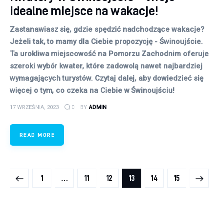
idealne miejsce na wakacje!
Zastanawiasz się, gdzie spędzić nadchodzące wakacje?
Jeżeli tak, to mamy dla Ciebie propozycję - Świnoujście.
Ta urokliwa miejscowość na Pomorzu Zachodnim oferuje
szeroki wybór kwater, które zadowolą nawet najbardziej
wymagających turystów. Czytaj dalej, aby dowiedzieć się
więcej o tym, co czeka na Ciebie w Świnoujściu!
17 WRZEŚNIA, 2023
0
BY
ADMIN
READ MORE
Stronicowanie wpisów
PAGE
1
…
PAGE
11
PAGE
12
PAGE
13
>
PAGE
14
PAGE
15