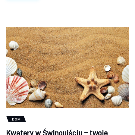
DOM
Kwatery w Świnoujściu – twoje