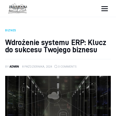
tradebooks.pl
BIZNES
Biznes
Wdrożenie systemu ERP: Klucz
do sukcesu Twojego biznesu
Ciekawostki
Dom
BY
ADMIN
8 PAŹDZIERNIKA, 2024
0
COMMENTS
Poraniki
Pozostałe
Zdrowie