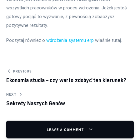
wszystkich pracowników w proces wdrożenia. Jeżeli jesteś 
gotowy podjąć to wyzwanie, z pewnością zobaczysz 
pozytywne rezultaty.
Poczytaj również o 
wdrożenia systemu erp
 właśnie tutaj. 
Nawigacja wpisu
PREVIOUS
Ekonomia studia – czy warto zdobyć ten kierunek?
NEXT
Sekrety Naszych Genów
LEAVE A COMMENT