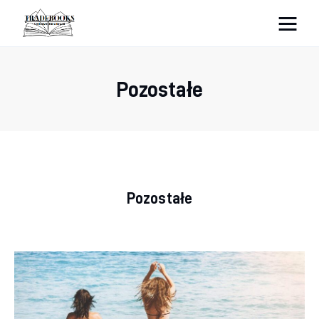
tradebooks.pl
Pozostałe
Biznes
Ciekawostki
Dom
Pozostałe
Poraniki
Pozostałe
Zdrowie