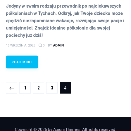
Jedyny w swoim rodzaju przewodnik po najciekawszych
półkoloniach w Tychach. Odkryj, jak Twoje dziecko może
spędzić niezapomniane wakacje, rozwijając swoje pasje i
umiejętności. Znajdź idealne półkolonie dla swojej
pociechy już dziś!
16 WRZEŚNIA, 2023
0
BY
ADMIN
READ MORE
Stronicowanie wpisów
PAGE
1
PAGE
2
PAGE
3
PAGE
4
Copyright © 2026 by AxiomThemes. All rights reserved.