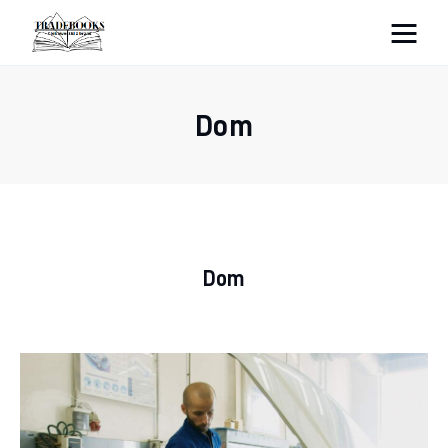
tradebooks.pl
Dom
Biznes
Ciekawostki
Dom
Dom
Poraniki
Pozostałe
Zdrowie