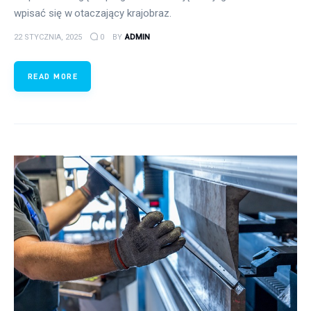
wpisać się w otaczający krajobraz.
22 STYCZNIA, 2025
0
BY
ADMIN
READ MORE