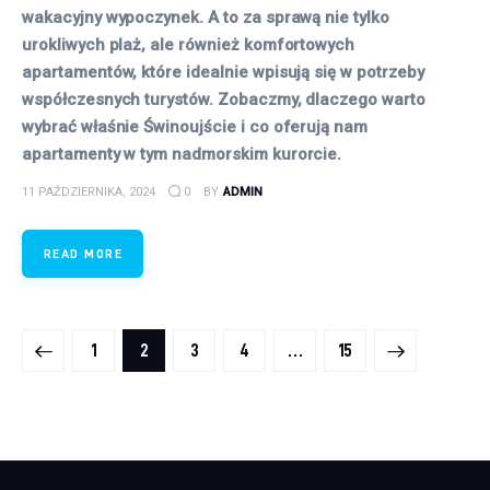
wakacyjny wypoczynek. A to za sprawą nie tylko
urokliwych plaż, ale również komfortowych
apartamentów, które idealnie wpisują się w potrzeby
współczesnych turystów. Zobaczmy, dlaczego warto
wybrać właśnie Świnoujście i co oferują nam
apartamenty w tym nadmorskim kurorcie.
11 PAŹDZIERNIKA, 2024
0
BY
ADMIN
READ MORE
Stronicowanie wpisów
PAGE
1
PAGE
2
PAGE
3
PAGE
4
>
…
PAGE
15